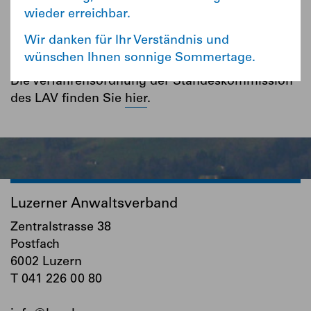
Mitglieder, indem er Vorträge und
wieder erreichbar.
Weiterbildungsveranstaltungen organisiert.
Wir danken für Ihr Verständnis und
Die Statuten des LAV finden Sie
hier
.
wünschen Ihnen sonnige Sommertage.
Die Verfahrensordnung der Standeskommission
des LAV finden Sie
hier
.
Luzerner Anwaltsverband
Zentralstrasse 38
Postfach
6002 Luzern
T 041 226 00 80