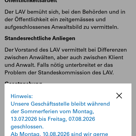
Öffentlichkeitsarbeit
Der LAV bemüht sich, bei den Behörden und in
der Öffentlichkeit ein zeitgemässes und
aufgeschlossenes Anwaltsbild zu vermitteln.
Standesrechtliche Anliegen
Der Vorstand des LAV vermittelt bei Differenzen
zwischen Anwälten, aber auch zwischen Klient
und Anwalt. Falls nötig unterbreitet er das
Problem der Standeskommission des LAV.
Gesetzgebung
Der LAV beteiligt sich an laufenden
Hinweis:
Gesetzgebungsverfahren durch die Abgabe von
Unsere Geschäftsstelle bleibt während
Stellungnahmen und Vernehmlassungen.
der Sommerferien vom Montag,
13.07.2026 bis Freitag, 07.08.2026
Weiterbildung
geschlossen.
Der LAV fördert das fachliche Können seiner
Ab Montag, 10.08.2026 sind wir gerne